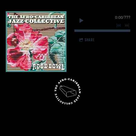
0:00
/
???
SHARE