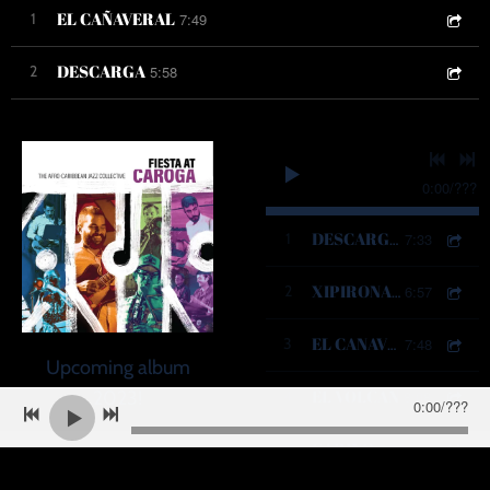
EL CAÑAVERAL
1
7:49
DESCARGA
2
5:58
0:00
/
???
1
7:33
DESCARGA 2
2
6:57
XIPIRONA CHA CHA
3
7:48
EL CANAVERAL
Upcoming album
EL VOLCAN
2023!
4
8:08
0:00
/
???
CARINO
5
5:28